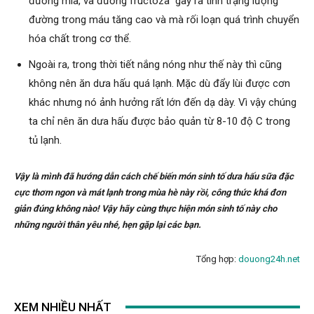
đường mía, và đường fructoza gây ra tình trạng lượng
đường trong máu tăng cao và mà rối loạn quá trình chuyển
hóa chất trong cơ thể.
Ngoài ra, trong thời tiết nắng nóng như thế này thì cũng
không nên ăn dưa hấu quá lạnh. Mặc dù đẩy lùi được cơn
khác nhưng nó ảnh hưởng rất lớn đến dạ dày. Vì vậy chúng
ta chỉ nên ăn dưa hấu được bảo quản từ 8-10 độ C trong
tủ lạnh.
Vậy là mình đã hướng dẫn cách chế biến món sinh tố dưa hấu sữa đặc
cực thơm ngon và mát lạnh trong mùa hè này rồi, công thức khá đơn
giản đúng không nào! Vậy hãy cùng thực hiện món sinh tố này cho
những người thân yêu nhé, hẹn gặp lại các bạn.
Tổng hợp:
douong24h.net
XEM NHIỀU NHẤT