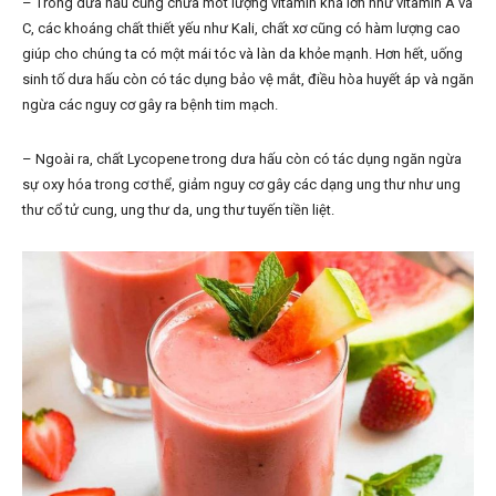
– Trong dưa hấu cũng chứa môt lượng vitamin khá lớn như vitamin A và
C, các khoáng chất thiết yếu như Kali, chất xơ cũng có hàm lượng cao
giúp cho chúng ta có một mái tóc và làn da khỏe mạnh. Hơn hết, uống
sinh tố dưa hấu còn có tác dụng bảo vệ mắt, điều hòa huyết áp và ngăn
ngừa các nguy cơ gây ra bệnh tim mạch.
– Ngoài ra, chất Lycopene trong dưa hấu còn có tác dụng ngăn ngừa
sự oxy hóa trong cơ thể, giảm nguy cơ gây các dạng ung thư như ung
thư cổ tử cung, ung thư da, ung thư tuyến tiền liệt.