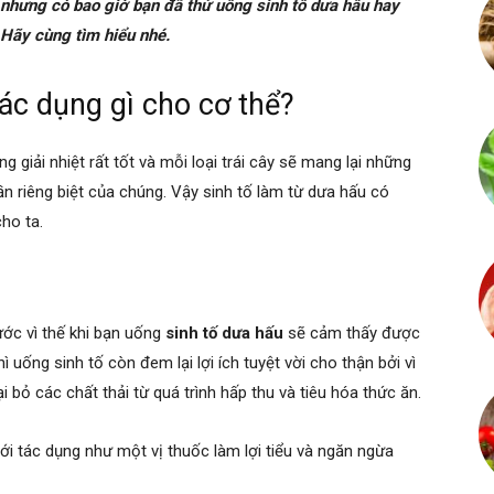
y, nhưng có bao giờ bạn đã thử uống sinh tố dưa hấu hay
? Hãy cùng tìm hiểu nhé.
ác dụng gì cho cơ thể?
g giải nhiệt rất tốt và mỗi loại trái cây sẽ mang lại những
ần riêng biệt của chúng. Vậy sinh tố làm từ dưa hấu có
 cho ta.
ớc vì thế khi bạn uống
sinh tố dưa hấu
sẽ cảm thấy được
ì uống sinh tố còn đem lại lợi ích tuyệt vời cho thận bởi vì
 bỏ các chất thải từ quá trình hấp thu và tiêu hóa thức ăn.
ới tác dụng như một vị thuốc làm lợi tiểu và ngăn ngừa