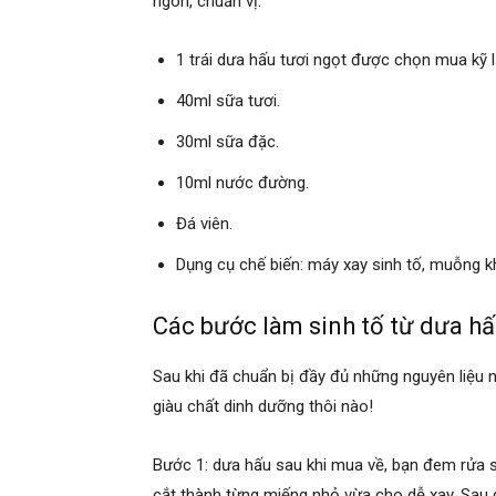
ngon, chuẩn vị.
1 trái dưa hấu tươi ngọt được chọn mua kỹ 
40ml sữa tươi.
30ml sữa đặc.
10ml nước đường.
Đá viên.
Dụng cụ chế biến: máy xay sinh tố, muỗng kh
Các bước làm sinh tố từ dưa h
Sau khi đã chuẩn bị đầy đủ những nguyên liệu n
giàu chất dinh dưỡng thôi nào!
Bước 1: dưa hấu sau khi mua về, bạn đem rửa sạ
cắt thành từng miếng nhỏ vừa cho dễ xay. Sau 