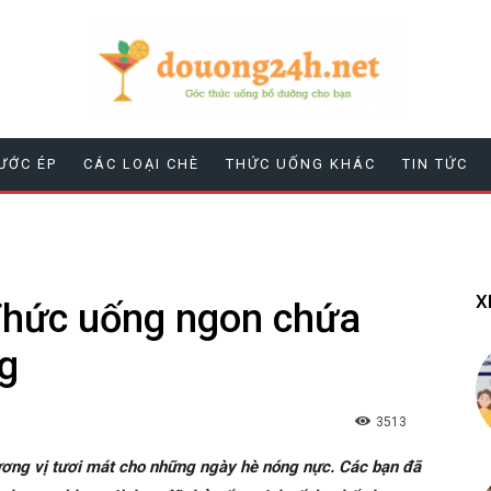
ƯỚC ÉP
CÁC LOẠI CHÈ
THỨC UỐNG KHÁC
TIN TỨC
X
 Thức uống ngon chứa
g
3513
hương vị tươi mát cho những ngày hè nóng nực. Các bạn đã