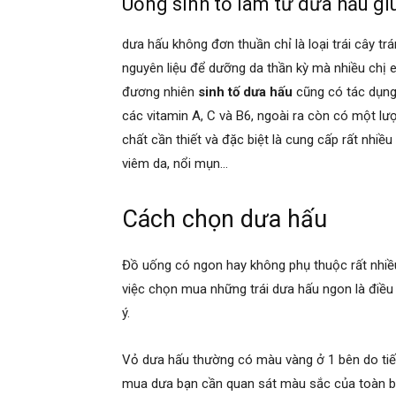
Uống sinh tố làm từ dưa hấu gi
dưa hấu không đơn thuần chỉ là loại trái cây 
nguyên liệu để dưỡng da thần kỳ mà nhiều chị e
đương nhiên
sinh tố dưa hấu
cũng có tác dụng
các vitamin A, C và B6, ngoài ra còn có một lư
chất cần thiết và đặc biệt là cung cấp rất nhiề
viêm da, nổi mụn…
Cách chọn dưa hấu
Đồ uống có ngon hay không phụ thuộc rất nhiều
việc chọn mua những trái dưa hấu ngon là điều
ý.
Vỏ dưa hấu thường có màu vàng ở 1 bên do tiếp 
mua dưa bạn cần quan sát màu sắc của toàn b