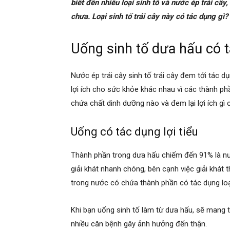
biết đến nhiều loại sinh tố và nước ép trái câ
chưa. Loại sinh tố trái cây này có tác dụng gì
Uống sinh tố dưa hấu có t
Nước ép trái cây sinh tố trái cây đem tới tác dụn
lợi ích cho sức khỏe khác nhau vì các thành ph
chứa chất dinh dưỡng nào và đem lại lợi ích gì
Uống có tác dụng lợi tiểu
Thành phần trong dưa hấu chiếm đến 91% là nư
giải khát nhanh chóng, bên cạnh việc giải khát th
trong nước có chứa thành phần có tác dụng loại
Khi bạn uống sinh tố làm từ dưa hấu, sẽ mang t
nhiều căn bệnh gây ảnh hưởng đến thận.