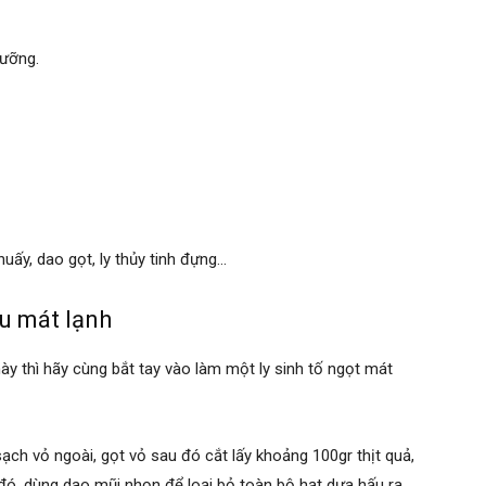
lưỡng.
uấy, dao gọt, ly thủy tinh đựng…
ấu mát lạnh
ày thì hãy cùng bắt tay vào làm một ly sinh tố ngọt mát
ch vỏ ngoài, gọt vỏ sau đó cắt lấy khoảng 100gr thịt quả,
đó, dùng dao mũi nhọn để loại bỏ toàn bộ hạt dưa hấu ra.