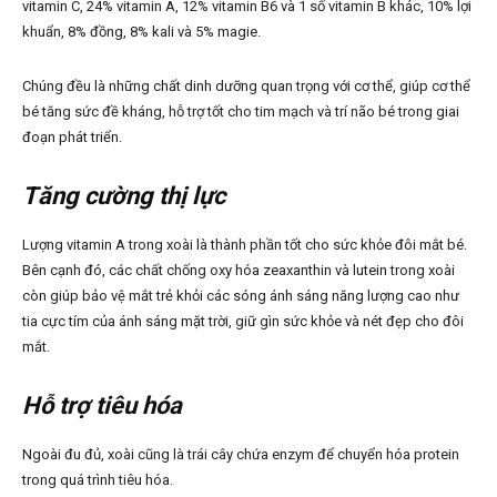
vitamin C, 24% vitamin A, 12% vitamin B6 và 1 số vitamin B khác, 10% lợi
khuẩn, 8% đồng, 8% kali và 5% magie.
Chúng đều là những chất dinh dưỡng quan trọng với cơ thể, giúp cơ thể
bé tăng sức đề kháng, hỗ trợ tốt cho tim mạch và trí não bé trong giai
đoạn phát triển.
Tăng cường thị lực
Lượng vitamin A trong xoài là thành phần tốt cho sức khỏe đôi mắt bé.
Bên cạnh đó, các chất chống oxy hóa zeaxanthin và lutein trong xoài
còn giúp bảo vệ mắt trẻ khỏi các sóng ánh sáng năng lượng cao như
tia cực tím của ánh sáng mặt trời, giữ gìn sức khỏe và nét đẹp cho đôi
mắt.
Hỗ trợ tiêu hóa
Ngoài đu đủ, xoài cũng là trái cây chứa enzym để chuyển hóa protein
trong quá trình tiêu hóa.