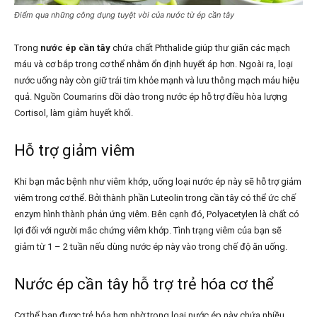
Điểm qua những công dụng tuyệt vời của nước từ ép cần tây
Trong
nước ép cần tây
chứa chất Phthalide giúp thư giãn các mạch
máu và cơ bắp trong cơ thể nhằm ổn định huyết áp hơn. Ngoài ra, loại
nước uống này còn giữ trái tim khỏe mạnh và lưu thông mạch máu hiệu
quả. Nguồn Coumarins dồi dào trong nước ép hỗ trợ điều hòa lượng
Cortisol, làm giảm huyết khối.
Hỗ trợ giảm viêm
Khi bạn mắc bệnh như viêm khớp, uống loại nước ép này sẽ hỗ trợ giảm
viêm trong cơ thể. Bởi thành phần Luteolin trong cần tây có thể ức chế
enzym hình thành phản ứng viêm. Bên cạnh đó, Polyacetylen là chất có
lợi đối với người mắc chứng viêm khớp. Tình trạng viêm của bạn sẽ
giảm từ 1 – 2 tuần nếu dùng nước ép này vào trong chế độ ăn uống.
Nước ép cần tây hỗ trợ trẻ hóa cơ thể
Cơ thể bạn được trẻ hóa hơn nhờ trong loại nước ép này chứa nhiều