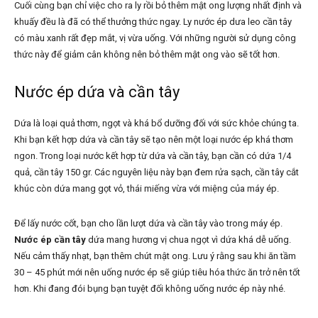
Cuối cùng bạn chỉ việc cho ra ly rồi bỏ thêm mật ong lượng nhất định và
khuấy đều là đã có thể thưởng thức ngay. Ly nước ép dưa leo cần tây
có màu xanh rất đẹp mắt, vị vừa uống. Với những người sử dụng công
thức này để giảm cân không nên bỏ thêm mật ong vào sẽ tốt hơn.
Nước ép dứa và cần tây
Dứa là loại quả thơm, ngọt và khá bổ dưỡng đối với sức khỏe chúng ta.
Khi bạn kết hợp dứa và cần tây sẽ tạo nên một loại nước ép khá thơm
ngon. Trong loại nước kết hợp từ dứa và cần tây, bạn cần có dứa 1/4
quả, cần tây 150 gr. Các nguyên liệu này bạn đem rửa sạch, cần tây cắt
khúc còn dứa mang gọt vỏ, thái miếng vừa với miệng của máy ép.
Để lấy nước cốt, bạn cho lần lượt dứa và cần tây vào trong máy ép.
Nước ép cần tây
dứa mang hương vị chua ngọt vì dứa khá dễ uống.
Nếu cảm thấy nhạt, bạn thêm chút mật ong. Lưu ý rằng sau khi ăn tầm
30 – 45 phút mới nên uống nước ép sẽ giúp tiêu hóa thức ăn trở nên tốt
hơn. Khi đang đói bụng bạn tuyệt đối không uống nước ép này nhé.