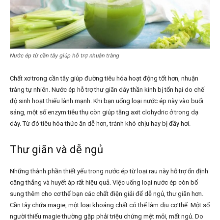
Nước ép từ cần tây giúp hỗ trợ nhuận tràng
Chất xơ trong cần tây giúp đường tiêu hóa hoạt động tốt hơn, nhuận
tràng tự nhiên. Nước ép hỗ trợ thư giãn dây thần kinh bị tổn hại do chế
độ sinh hoạt thiếu lành mạnh. Khi bạn uống loại nước ép này vào buổi
sáng, một số enzym tiêu thụ còn giúp tăng axit clohydric ở trong dạ
dày. Từ đó tiêu hóa thức ăn dễ hơn, tránh khó chịu hay bị đầy hơi.
Thư giãn và dễ ngủ
Những thành phần thiết yếu trong nước ép từ loại rau này hỗ trợ ổn định
căng thẳng và huyết áp rất hiệu quả. Việc uống loại nước ép còn bổ
sung thêm cho cơ thể bạn các chất điện giải để dễ ngủ, thư giãn hơn.
Cần tây chứa magie, một loại khoáng chất có thể làm dịu cơ thể. Một số
người thiếu magie thường gặp phải triệu chứng mệt mỏi, mất ngủ. Do