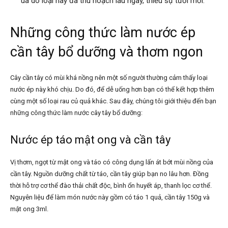
úa do loại này đã thu hoạch lâu ngày, thiếu sự tươi mới.
Những công thức làm nước ép
cần tây bổ dưỡng và thơm ngon
Cây cần tây có mùi khá nồng nên một số người thường cảm thấy loại
nước ép này khó chịu. Do đó, để dễ uống hơn bạn có thể kết hợp thêm
cùng một số loại rau củ quả khác. Sau đây, chúng tôi giới thiệu đến bạn
những công thức làm nước cây tây bổ dưỡng:
Nước ép táo mật ong và cần tây
Vị thơm, ngọt từ mật ong và táo có công dụng lấn át bớt mùi nồng của
cần tây. Nguồn dưỡng chất từ táo, cần tây giúp bạn no lâu hơn. Đồng
thời hỗ trợ cơ thể đào thải chất độc, bình ổn huyết áp, thanh lọc cơ thể.
Nguyên liệu để làm món nước này gồm có táo 1 quả, cần tây 150g và
mật ong 3ml.