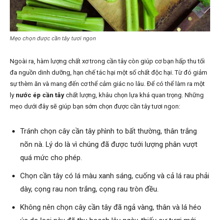
Mẹo chọn được cần tây tươi ngon
Ngoài ra, hàm lượng chất xơ trong cần tây còn giúp cơ bạn hấp thu tối
đa nguồn dinh dưỡng, hạn chế tác hại một số chất độc hại. Từ đó giảm
sự thèm ăn và mang đến cơ thể cảm giác no lâu. Để có thể làm ra một
ly
nước ép cần tây
chất lượng, khâu chọn lựa khá quan trọng. Những
mẹo dưới đây sẽ giúp bạn sớm chọn được cần tây tươi ngon:
Tránh chọn cây cần tây phình to bất thường, thân trắng
nõn nà. Lý do là vì chúng đã được tưới lượng phân vượt
quá mức cho phép.
Chọn cần tây có lá màu xanh sáng, cuống và cả lá rau phải
dày, cọng rau non trắng, cọng rau tròn đều.
Không nên chọn cây cần tây đã ngả vàng, thân và lá héo