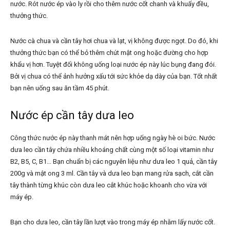
nước. Rót nước ép vào ly rồi cho thêm nước cốt chanh và khuấy đều,
thưởng thức.
Nước cà chua và cần tây hơi chua và lạt, vị không được ngọt. Do đó, khi
thưởng thức bạn có thể bỏ thêm chút mật ong hoặc đường cho hợp
khẩu vị hơn. Tuyệt đối không uống loại nước ép này lúc bụng đang đói.
Bởi vị chua có thể ảnh hưởng xấu tới sức khỏe dạ dày của bạn. Tốt nhất
bạn nên uống sau ăn tầm 45 phút.
Nước ép cần tây dưa leo
Công thức nước ép này thanh mát nên hợp uống ngày hè oi bức. Nước
dưa leo cần tây chứa nhiều khoáng chất cùng một số loại vitamin như
B2, B5, C, B1… Bạn chuẩn bị các nguyên liệu như dưa leo 1 quả, cần tây
200g và mật ong 3 ml. Cần tây và dưa leo bạn mang rửa sạch, cắt cần
tây thành từng khúc còn dưa leo cắt khúc hoặc khoanh cho vừa với
máy ép.
Bạn cho dưa leo, cần tây lần lượt vào trong máy ép nhằm lấy nước cốt.