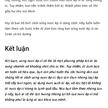
cây, đường, bột ngọt hoặc bột chanh vào nước ép ổi để tăng hương
vị. Tuy nhiên, bạn nên tránh thêm bất kỳ thành phần nào có thể
gây hại cho sức khỏe.
Vậy là bạn đã biết cách uống nước ép ổi đúng cách. Hãy luôn luôn
làm theo các bước trên để đảm bảo rằng bạn uống nước ép ổi an
toàn và bổ dưỡng.
Kết luận
Kết luận, uống nước ép ổi có thể là một phương pháp tốt để bổ
sung vitamin và khoáng chất cho cơ thể. Tuy nhiên, để đảm bảo
an toàn và hiệu quả, bạn cần phải tuân thủ các hướng dẫn của
chúng tôi về cách uống nước ép ổi. Bạn cần chọn những loại ép
trái cây tươi ngon, sử dụng nước sạch để ép, và đặc biệt là không
để nước ép ổi trong tủ lạnh quá lâu. Nếu bạn làm theo những lưu
ý này, bạn sẽ có thể tận hưởng những lợi ích của nước ép ổi mà
không phải lo lắng về sức khỏe của mình.