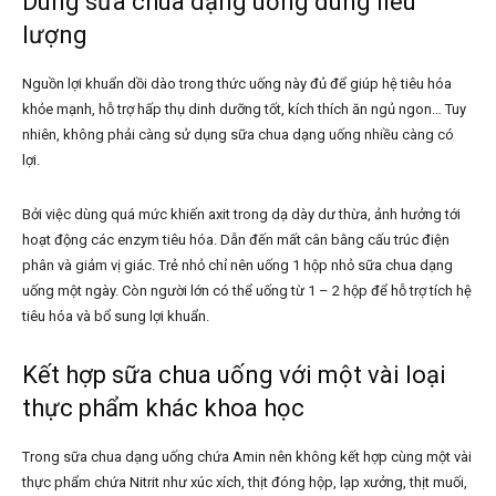
Dùng sữa chua dạng uống đúng liều
lượng
Nguồn lợi khuẩn dồi dào trong thức uống này đủ để giúp hệ tiêu hóa
khỏe mạnh, hỗ trợ hấp thụ dinh dưỡng tốt, kích thích ăn ngủ ngon… Tuy
nhiên, không phải càng sử dụng sữa chua dạng uống nhiều càng có
lợi.
Bởi việc dùng quá mức khiến axit trong dạ dày dư thừa, ảnh hưởng tới
hoạt động các enzym tiêu hóa. Dẫn đến mất cân bằng cấu trúc điện
phân và giảm vị giác. Trẻ nhỏ chỉ nên uống 1 hộp nhỏ sữa chua dạng
uống một ngày. Còn người lớn có thể uống từ 1 – 2 hộp để hỗ trợ tích hệ
tiêu hóa và bổ sung lợi khuẩn.
Kết hợp sữa chua uống với một vài loại
thực phẩm khác khoa học
Trong sữa chua dạng uống chứa Amin nên không kết hợp cùng một vài
thực phẩm chứa Nitrit như xúc xích, thịt đóng hộp, lạp xưởng, thịt muối,