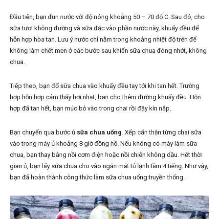
Đầu tiên, bạn đun nước với độ nóng khoảng 50 – 70 độ C. Sau đó, cho
sữa tươi không đường và sữa đặc vào phần nước này, khuấy đều để
hỗn hợp hòa tan. Lưu ý nước chỉ nằm trong khoảng nhiệt độ trên để
không làm chết men ở các bước sau khiến sữa chua đóng nhớt, không
chua.
Tiếp theo, bạn đổ sữa chua vào khuấy đều tay tới khi tan hết. Trường
hợp hỗn hợp cảm thấy hơi nhạt, bạn cho thêm đường khuấy đều. Hỗn
hợp đã tan hết, bạn múc bỏ vào trong chai rồi đậy kín nắp.
Bạn chuyển qua bước ủ
sữa chua uống
. Xếp cẩn thận từng chai sữa
vào trong máy ủ khoảng 8 giờ đồng hồ. Nếu không có máy làm sữa
chua, bạn thay bằng nồi cơm điện hoặc nồi chiên không dầu. Hết thời
gian ủ, bạn lấy sữa chua cho vào ngăn mát tủ lạnh tầm 4 tiếng. Như vậy,
bạn đã hoàn thành công thức làm sữa chua uống truyền thống.