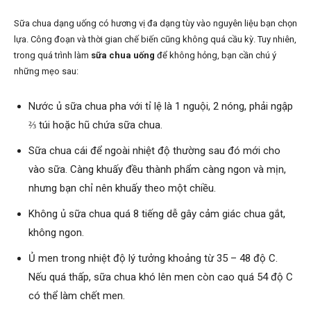
Sữa chua dạng uống có hương vị đa dạng tùy vào nguyên liệu bạn chọn
lựa. Công đoạn và thời gian chế biến cũng không quá cầu kỳ. Tuy nhiên,
trong quá trình làm
sữa chua uống
để không hỏng, bạn cần chú ý
những mẹo sau:
Nước ủ sữa chua pha với tỉ lệ là 1 nguội, 2 nóng, phải ngập
⅔ túi hoặc hũ chứa sữa chua.
Sữa chua cái để ngoài nhiệt độ thường sau đó mới cho
vào sữa. Càng khuấy đều thành phẩm càng ngon và mịn,
nhưng bạn chỉ nên khuấy theo một chiều.
Không ủ sữa chua quá 8 tiếng dễ gây cảm giác chua gắt,
không ngon.
Ủ men trong nhiệt độ lý tưởng khoảng từ 35 – 48 độ C.
Nếu quá thấp, sữa chua khó lên men còn cao quá 54 độ C
có thể làm chết men.