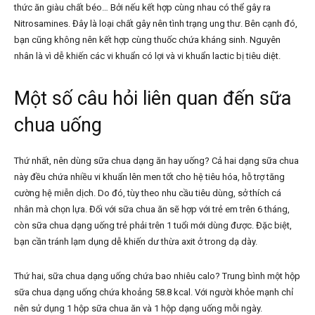
thức ăn giàu chất béo… Bởi nếu kết hợp cùng nhau có thể gây ra
Nitrosamines. Đây là loại chất gây nên tình trạng ung thư. Bên cạnh đó,
bạn cũng không nên kết hợp cùng thuốc chứa kháng sinh. Nguyên
nhân là vì dễ khiến các vi khuẩn có lợi và vi khuẩn lactic bị tiêu diệt.
Một số câu hỏi liên quan đến sữa
chua uống
Thứ nhất, nên dùng sữa chua dạng ăn hay uống? Cả hai dạng sữa chua
này đều chứa nhiều vi khuẩn lên men tốt cho hệ tiêu hóa, hỗ trợ tăng
cường hệ miễn dịch. Do đó, tùy theo nhu cầu tiêu dùng, sở thích cá
nhân mà chọn lựa. Đối với sữa chua ăn sẽ hợp với trẻ em trên 6 tháng,
còn sữa chua dạng uống trẻ phải trên 1 tuổi mới dùng được. Đặc biệt,
bạn cần tránh lạm dụng dễ khiến dư thừa axit ở trong dạ dày.
Thứ hai, sữa chua dạng uống chứa bao nhiêu calo? Trung bình một hộp
sữa chua dạng uống chứa khoảng 58.8 kcal. Với người khỏe mạnh chỉ
nên sử dụng 1 hộp sữa chua ăn và 1 hộp dạng uống mỗi ngày.