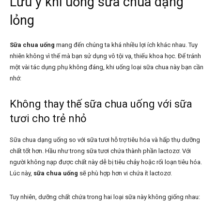
Lưu ý khi uống sữa chua dạng
lỏng
Sữa chua uống
mang đến chúng ta khá nhiều lợi ích khác nhau. Tuy
nhiên không vì thế mà bạn sử dụng vô tội vạ, thiếu khoa học. Để tránh
một vài tác dụng phụ không đáng, khi uống loại sữa chua này bạn cần
nhớ:
Không thay thế sữa chua uống với sữa
tươi cho trẻ nhỏ
Sữa chua dạng uống so với sữa tươi hỗ trợ tiêu hóa và hấp thụ dưỡng
chất tốt hơn. Hầu như trong sữa tươi chứa thành phần lactozơ. Với
người không nạp được chất này dễ bị tiêu chảy hoặc rối loạn tiêu hóa.
Lúc này,
sữa chua uống
sẽ phù hợp hơn vi chứa ít lactozơ.
Tuy nhiên, dưỡng chất chứa trong hai loại sữa này không giống nhau: