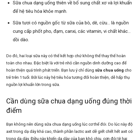
Sữa chua dạng uống thiên về bổ sung chất xơ và lợi khuẩn
để hệ tiêu hóa khỏe mạnh.
Sữa tươi có nguồn gốc từ sữa của bò, dê, cừu… là nguồn
cung cấp phốt pho, đạm, canxi, các vitamin, vi chất khác…
dồi dào.
Do đó, hai loại sữa này có thể kết hợp chứ không thể thay thế hoàn
toàn cho nhau. Đặc biệt là với trẻ nhỏ cần nguồn dinh dưỡng cao để
hoàn thiện quá trình phát triển. Bạn lưu ý chỉ dùng
sữa chua uống
cho
trẻ trên 1 tuổi. Bởi lúc này hệ tiêu hóa tương đối hoàn thiện, dễ hấp thụ
nguồn lợi khuẩn lớn trong sữa.
Cần dùng sữa chua dạng uống đúng thời
điểm
Bạn không nên dùng sữa chua dạng uống lúc cơ thể đói. Do lúc này độ
axit trong dạ dày khá cao, thành phần lactic axit dễ giết chết hết axit có
trong dạ dày. Điều này khiến dạ dày của bạn khó chịu, cơn đói tệ hại