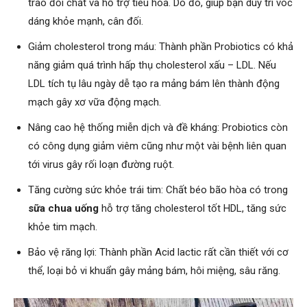
trao đổi chất và hỗ trợ tiêu hóa. Do đó, giúp bạn duy trì vóc
dáng khỏe mạnh, cân đối.
Giảm cholesterol trong máu: Thành phần Probiotics có khả
năng giảm quá trình hấp thụ cholesterol xấu – LDL. Nếu
LDL tích tụ lâu ngày dễ tạo ra mảng bám lên thành động
mạch gây xơ vữa động mạch.
Nâng cao hệ thống miễn dịch và đề kháng: Probiotics còn
có công dụng giảm viêm cũng như một vài bệnh liên quan
tới virus gây rối loạn đường ruột.
Tăng cường sức khỏe trái tim: Chất béo bão hòa có trong
sữa chua uống
hỗ trợ tăng cholesterol tốt HDL, tăng sức
khỏe tim mạch.
Bảo vệ răng lợi: Thành phần Acid lactic rất cần thiết với cơ
thể, loại bỏ vi khuẩn gây mảng bám, hôi miệng, sâu răng.