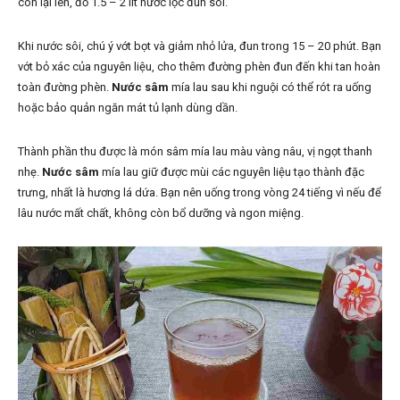
còn lại lên, đổ 1.5 – 2 lít nước lọc đun sôi.
Khi nước sôi, chú ý vớt bọt và giảm nhỏ lửa, đun trong 15 – 20 phút. Bạn
vớt bỏ xác của nguyên liệu, cho thêm đường phèn đun đến khi tan hoàn
toàn đường phèn.
Nước sâm
mía lau sau khi nguội có thể rót ra uống
hoặc bảo quản ngăn mát tủ lạnh dùng dần.
Thành phần thu được là món sâm mía lau màu vàng nâu, vị ngọt thanh
nhẹ.
Nước sâm
mía lau giữ được mùi các nguyên liệu tạo thành đặc
trưng, nhất là hương lá dứa. Bạn nên uống trong vòng 24 tiếng vì nếu để
lâu nước mất chất, không còn bổ dưỡng và ngon miệng.