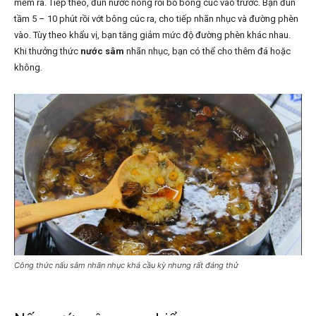
mềm ra. Tiếp theo, đun nước nóng rồi bỏ bông cúc vào trước. Bạn đun
tầm 5 – 10 phút rồi vớt bông cúc ra, cho tiếp nhãn nhục và đường phèn
vào. Tùy theo khẩu vị, bạn tăng giảm mức độ đường phèn khác nhau.
Khi thưởng thức
nước sâm
nhãn nhục, bạn có thể cho thêm đá hoặc
không.
Công thức nấu sâm nhãn nhục khá cầu kỳ nhưng rất đáng thử