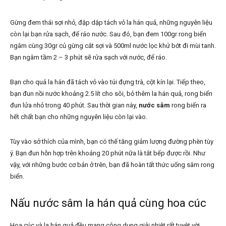
Gừng đem thái sợi nhỏ, đập dập tách vỏ la hán quả, những nguyên liệu
còn lại bạn rửa sạch, để ráo nước. Sau đó, bạn đem 100gr rong biển
ngâm cùng 30gr củ gừng cắt sợi và 500ml nước lọc khử bớt đi mùi tanh.
Bạn ngâm tầm 2 – 3 phút sẽ rửa sạch với nước, để ráo.
Bạn cho quả la hán đã tách vỏ vào túi đựng trà, cột kín lại. Tiếp theo,
bạn đun nồi nước khoảng 2.5 lít cho sôi, bỏ thêm la hán quả, rong biển
đun lửa nhỏ trong 40 phút. Sau thời gian này,
nước sâm
rong biển ra
hết chất bạn cho những nguyên liệu còn lại vào.
Tùy vào sở thích của mình, bạn có thể tăng giảm lượng đường phèn tùy
ý. Bạn đun hỗn hợp trên khoảng 20 phút nữa là tắt bếp được rồi. Như
vậy, với những bước cơ bản ở trên, bạn đã hoàn tất thức uống sâm rong
biển.
Nấu nước sâm la hán quả cùng hoa cúc
Hoa cúc và la hán quả đều mang công dụng giải nhiệt rất tuyệt vời.