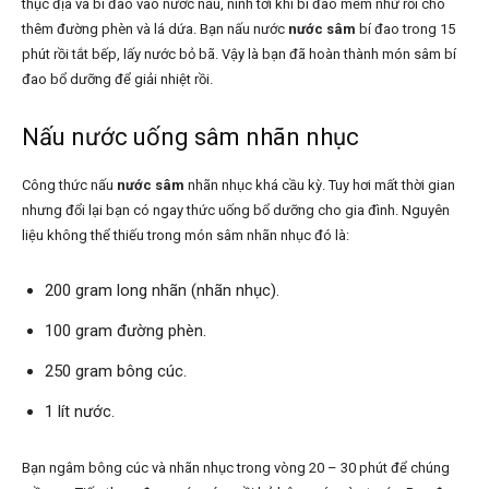
thục địa và bí đao vào nước nấu, ninh tới khi bí đao mềm nhừ rồi cho
thêm đường phèn và lá dứa. Bạn nấu nước
nước sâm
bí đao trong 15
phút rồi tắt bếp, lấy nước bỏ bã. Vậy là bạn đã hoàn thành món sâm bí
đao bổ dưỡng để giải nhiệt rồi.
Nấu nước uống sâm nhãn nhục
Công thức nấu
nước sâm
nhãn nhục khá cầu kỳ. Tuy hơi mất thời gian
nhưng đổi lại bạn có ngay thức uống bổ dưỡng cho gia đình. Nguyên
liệu không thể thiếu trong món sâm nhãn nhục đó là:
200 gram long nhãn (nhãn nhục).
100 gram đường phèn.
250 gram bông cúc.
1 lít nước.
Bạn ngâm bông cúc và nhãn nhục trong vòng 20 – 30 phút để chúng