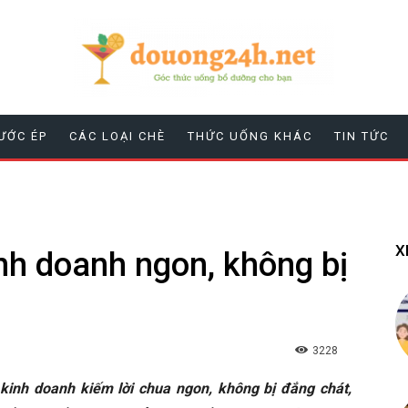
ƯỚC ÉP
CÁC LOẠI CHÈ
THỨC UỐNG KHÁC
TIN TỨC
X
inh doanh ngon, không bị
3228
kinh doanh kiếm lời chua ngon, không bị đắng chát,